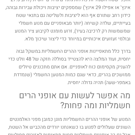
אינץ' או אפילו 29 אינץ') שמספקים יציבות ויכולת עבירות גבוהה,
כידון רחב שתורם אף הוא ליציבות ולשליטה גם בתנאי שטח
בעייתיים, שלדה קשיחה (יותר מבאופניים עם מנוע חשמלי
שמשמשות רק לרכיבה בעיר), זרוע מומנט לקיבוע ציר המנוע
ובולמי זעזועים איכותיים במיוחד כדי ליצור שיכוך מלא.
בדרך כלל מתאפיינות אופני ההרים החשמליות במשקל גבוה
יחסית, ועוד המלצה היא להצטייד בסוללה חזקה של 48 וולט כדי
להעניק מקסימום כוח לאופניים. אם אתם מתכננים טיולים
ממושכים בהרים, כדאי שגם כמות המטען החשמלי (שנמדדת
באמפר-שעה) תהיה גדולה יחסית.
מה אפשר לעשות עם אופני הרים
חשמליות ומה פחות?
המנוע של אופני ההרים החשמליות מוגן כמובן מפני האלמנטים
השונים שעלולים לפגוע בו כשאנחנו יורדים מהכביש אל השטח,