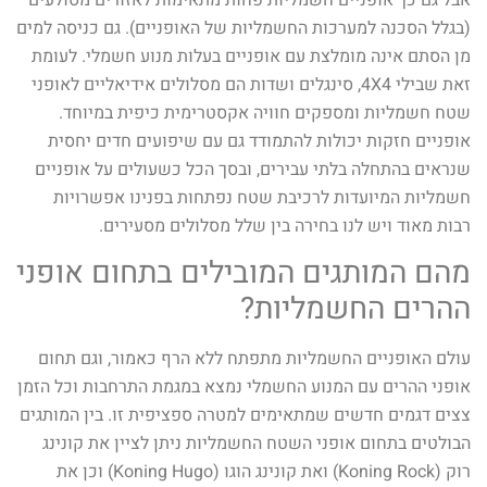
אבל גם כך אופניים חשמליות פחות מתאימות לאזורים מסולעים
(בגלל הסכנה למערכות החשמליות של האופניים). גם כניסה למים
מן הסתם אינה מומלצת עם אופניים בעלות מנוע חשמלי. לעומת
זאת שבילי 4X4, סינגלים ושדות הם מסלולים אידיאליים לאופני
שטח חשמליות ומספקים חוויה אקסטרימית כיפית במיוחד.
אופניים חזקות יכולות להתמודד גם עם שיפועים חדים יחסית
שנראים בהתחלה בלתי עבירים, ובסך הכל כשעולים על אופניים
חשמליות המיועדות לרכיבת שטח נפתחות בפנינו אפשרויות
רבות מאוד ויש לנו בחירה בין שלל מסלולים מסעירים.
מהם המותגים המובילים בתחום אופני
ההרים החשמליות?
עולם האופניים החשמליות מתפתח ללא הרף כאמור, וגם תחום
אופני ההרים עם המנוע החשמלי נמצא במגמת התרחבות וכל הזמן
צצים דגמים חדשים שמתאימים למטרה ספציפית זו. בין המותגים
הבולטים בתחום אופני השטח החשמליות ניתן לציין את קונינג
רוק (Koning Rock) ואת קונינג הוגו (Koning Hugo) וכן את