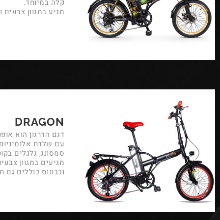
קלה במיוחד.
מגיע במגוון צבעים ומו
DRAGON
דגם הדרגון הוא אופ
עם שלדת אלומיניום 
סמסונג, גלגלים בקוטר 20 אינץ', סוללת 36 או 48 וולט וכידו
וכבונוס כוללים גם 