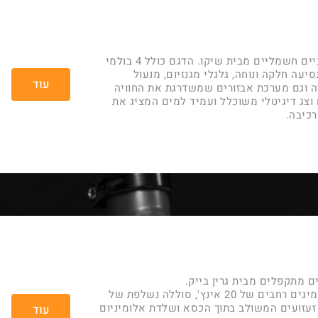
אופני טייגר הם אופניים חשמליים מבית שיקו. הדגם כולל 4 בולמי
יעה חלקה ונוחה, גלגלי מגנזיום, מנעול
עוד
 וגם מערכת אבזורים שמשדרגת את החוויה
וצג דיגיטלי משוכלל ועמיד למים המציג את
רכיבה.
ם מתקפלים מבית גרין בייק.
דגם ה TORO כולל צמיגים רחבים של 20 אינץ', סוללה נשלפת של
ט, בולם זעזועים המשולב בתוך הכסא ושלדת אלומיניום
עוד