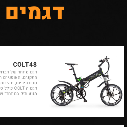
דגמים 
COLT48
דגם מיוחד של חברת 
התקנים.
האופניים ה
ספורטיביות, מהירות 
דגם ה OLT
מנוע חזק במיוחוד של 48V שמספק טווח ארוך וחיי מנוע אר