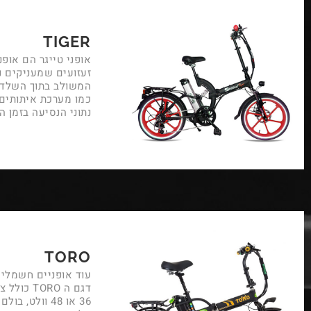
TIGER
זעזועים שמעניקים נס
המשולב בתוך השלדה
כמו מערכת איתותים 
נתוני הנסיעה בזמן ה
TORO
עוד אופניים חשמליי
36 או 48 וול