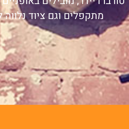
טורבו ריידר, מובילים באופניי
מתקפלים וגם ציוד נלווה ל